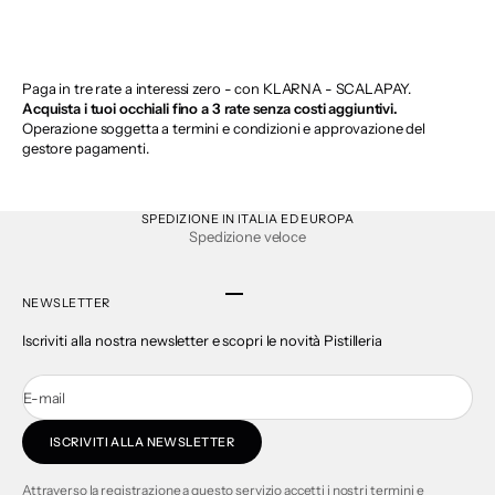
Paga in tre rate a interessi zero - con KLARNA - SCALAPAY.
Acquista i tuoi occhiali fino a 3 rate senza costi aggiuntivi.
Operazione soggetta a termini e condizioni e approvazione del
gestore pagamenti.
SPEDIZIONE IN ITALIA ED EUROPA
Spedizione veloce
Vai all'articolo 1
Vai all'articolo 2
Vai all'articolo 3
Vai all'articolo 4
NEWSLETTER
Iscriviti alla nostra newsletter e scopri le novità Pistilleria
E-mail
ISCRIVITI ALLA NEWSLETTER
Attraverso la registrazione a questo servizio accetti i nostri termini e