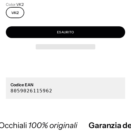
Color:
VK2
VK2
ESAURITO
Codice EAN
8059026115962
Occhiali
100% originali
Garanzia de