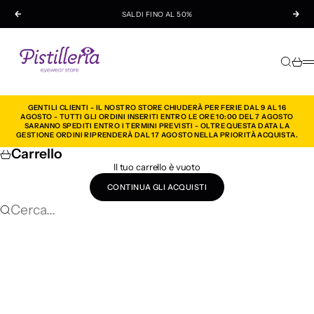
Vai al contenuto
SALDI FINO AL 50%
Precedente
Suc
Pistilleria
Cerca
Carre
M
GENTILI CLIENTI - IL NOSTRO STORE CHIUDERÀ PER FERIE DAL 9 AL 16
AGOSTO - TUTTI GLI ORDINI INSERITI ENTRO LE ORE 10:00 DEL 7 AGOSTO
SARANNO SPEDITI ENTRO I TERMINI PREVISTI - OLTRE QUESTA DATA LA
GESTIONE ORDINI RIPRENDERÀ DAL 17 AGOSTO NELLA PRIORITÀ ACQUISTA.
Carrello
Il tuo carrello è vuoto
CONTINUA GLI ACQUISTI
Cerca...