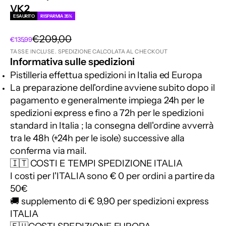
VK2
ESAURITO
RISPARMIA 35%
Prezzo
€209,00
Prezzo scontato
€135,99
TASSE INCLUSE.
SPEDIZIONE CALCOLATA
AL CHECKOUT
Informativa sulle spedizioni
Pistilleria effettua spedizioni in Italia
ed
Europa
La preparazione dell'ordine avviene subito dopo il
pagamento e generalmente impiega 24h per le
spedizioni express e fino a 72h per le spedizioni
standard in Italia ; la consegna dell'ordine avverrà
tra le 48h (+24h per le isole) successive alla
conferma via mail.
🇮🇹 COSTI E TEMPI SPEDIZIONE ITALIA
I costi per l'ITALIA sono € 0 per ordini a partire da
50€
🚚 supplemento di € 9,90 per spedizioni express
ITALIA