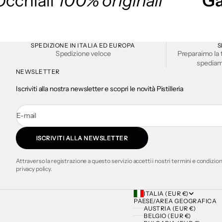
Occhiali
100% originali
Ga
SPEDIZIONE IN ITALIA ED EUROPA
S
Spedizione veloce
Preparaimo la 
spediamo
NEWSLETTER
Iscriviti alla nostra newsletter e scopri le novità Pistilleria
E-mail
ISCRIVITI ALLA NEWSLETTER
Attraverso la registrazione a questo servizio accetti i nostri termini e condizion
privacy policy.
ITALIA (EUR €)
PAESE/AREA GEOGRAFICA
AUSTRIA (EUR €)
BELGIO (EUR €)