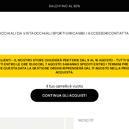
SALDI FINO AL 50%
te
OCCHIALI DA VISTA
OCCHIALI SPORTIVI
RICAMBI / ACCESSORI
CONTATTA
CLIENTI - IL NOSTRO STORE CHIUDERÀ PER FERIE DAL 9 AL 16 AGOSTO - TUTTI G
ITI ENTRO LE ORE 10:00 DEL 7 AGOSTO SARANNO SPEDITI ENTRO I TERMINI PREV
E QUESTA DATA LA GESTIONE ORDINI RIPRENDERÀ DAL 17 AGOSTO NELLA PRI
ACQUISTA.
Il tuo carrello è vuoto
CONTINUA GLI ACQUISTI
MOSCOT