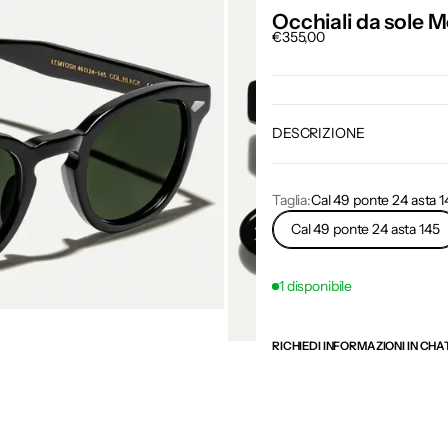
Occhiali da sole
Prezzo scontato
€355,00
DESCRIZIONE
Taglia:
Cal 49 ponte 24 asta 1
Cal 49 ponte 24 asta 145
1 disponibile
RICHIEDI INFORMAZIONI IN CHAT 