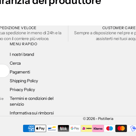
ranzia del produttore
PEDIZIONE VELOCE
CUSTOMER CARE
tua spedizione in meno di 24h e la
Sempre a disposizione nel pre e p
 con il corriere più veloce.
assisterti nei tuoi acqu
MENU RAPIDO
I nostri brand
Cerca
Pagamenti
Shipping Policy
Privacy Policy
Termini e condizioni del
i e
servizio
Informativa sui rimborsi
© 2026 - Pistilleria