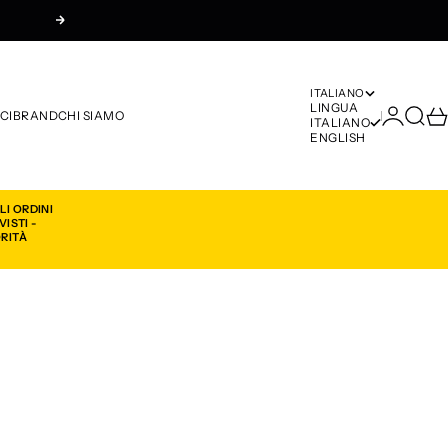
Successivo
ITALIANO
LINGUA
Accedi
Cerca
Car
CI
BRAND
CHI SIAMO
ITALIANO
ENGLISH
LI ORDINI
ISTI -
ORITÀ