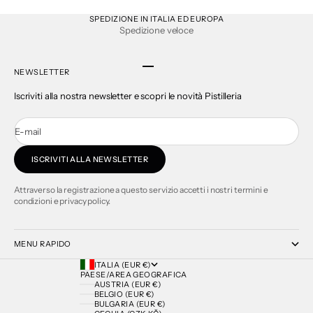
SPEDIZIONE IN ITALIA ED EUROPA
Spedizione veloce
Vai all'articolo 1
Vai all'articolo 2
Vai all'articolo 3
Vai all'articolo 4
NEWSLETTER
Iscriviti alla nostra newsletter e scopri le novità Pistilleria
E-mail
ISCRIVITI ALLA NEWSLETTER
Attraverso la registrazione a questo servizio accetti i nostri termini e
condizioni e privacy policy.
MENU RAPIDO
ITALIA (EUR €)
PAESE/AREA GEOGRAFICA
AUSTRIA (EUR €)
BELGIO (EUR €)
BULGARIA (EUR €)