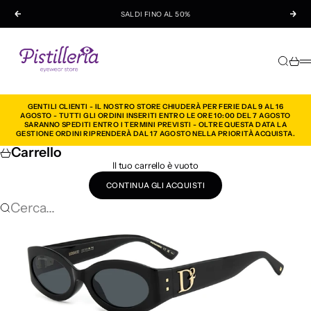
Vai al contenuto
SALDI FINO AL 50%
Precedente
Suc
Pistilleria
Cerca
Carre
M
GENTILI CLIENTI - IL NOSTRO STORE CHIUDERÀ PER FERIE DAL 9 AL 16
AGOSTO - TUTTI GLI ORDINI INSERITI ENTRO LE ORE 10:00 DEL 7 AGOSTO
SARANNO SPEDITI ENTRO I TERMINI PREVISTI - OLTRE QUESTA DATA LA
GESTIONE ORDINI RIPRENDERÀ DAL 17 AGOSTO NELLA PRIORITÀ ACQUISTA.
Carrello
Il tuo carrello è vuoto
CONTINUA GLI ACQUISTI
Cerca...