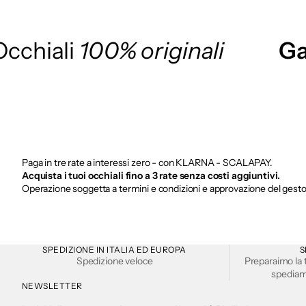
Occhiali
100% originali
Ga
Paga in tre rate a interessi zero - con KLARNA - SCALAPAY.
Acquista i tuoi occhiali fino a 3 rate senza costi aggiuntivi.
Operazione soggetta a termini e condizioni e approvazione del gest
SPEDIZIONE IN ITALIA ED EUROPA
S
Spedizione veloce
Preparaimo la 
spediamo
NEWSLETTER