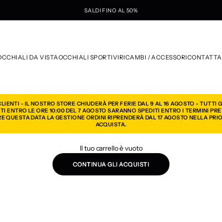
SALDI FINO AL 50%
te
OCCHIALI DA VISTA
OCCHIALI SPORTIVI
RICAMBI / ACCESSORI
CONTATTA
CLIENTI - IL NOSTRO STORE CHIUDERÀ PER FERIE DAL 9 AL 16 AGOSTO - TUTTI G
ITI ENTRO LE ORE 10:00 DEL 7 AGOSTO SARANNO SPEDITI ENTRO I TERMINI PREV
E QUESTA DATA LA GESTIONE ORDINI RIPRENDERÀ DAL 17 AGOSTO NELLA PRI
ACQUISTA.
Il tuo carrello è vuoto
CONTINUA GLI ACQUISTI