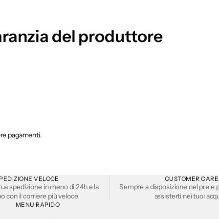
ranzia del produttore
ore pagamenti.
PEDIZIONE VELOCE
CUSTOMER CARE
tua spedizione in meno di 24h e la
Sempre a disposizione nel pre e p
 con il corriere più veloce.
assisterti nei tuoi acqu
MENU RAPIDO