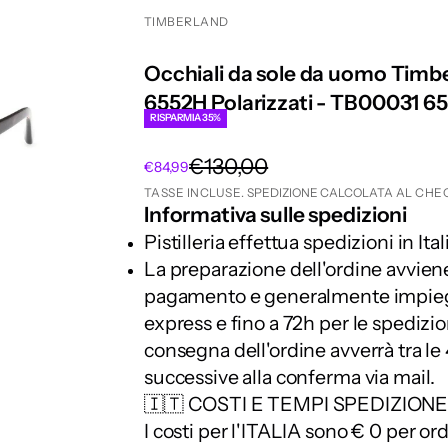
TIMBERLAND
Occhiali da sole da uomo Tim
6552H Polarizzati - TB00031 6
RISPARMIA 35%
Prezzo
€130,00
Prezzo scontato
€84,99
TASSE INCLUSE.
SPEDIZIONE CALCOLATA
AL CHE
Informativa sulle spedizioni
Pistilleria effettua spedizioni in Ital
La preparazione dell'ordine avviene
pagamento e generalmente impiega
express e fino a 72h per le spedizioni
consegna dell'ordine avverrà tra le 
successive alla conferma via mail.
🇮🇹 COSTI E TEMPI SPEDIZIONE
I costi per l'ITALIA sono € 0 per or