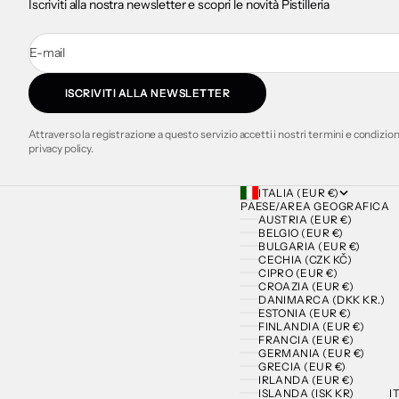
Iscriviti alla nostra newsletter e scopri le novità Pistilleria
E-mail
ISCRIVITI ALLA NEWSLETTER
Attraverso la registrazione a questo servizio accetti i nostri termini e condizion
privacy policy.
ITALIA (EUR €)
PAESE/AREA GEOGRAFICA
AUSTRIA (EUR €)
BELGIO (EUR €)
BULGARIA (EUR €)
CECHIA (CZK KČ)
CIPRO (EUR €)
CROAZIA (EUR €)
DANIMARCA (DKK KR.)
ESTONIA (EUR €)
FINLANDIA (EUR €)
FRANCIA (EUR €)
GERMANIA (EUR €)
GRECIA (EUR €)
IRLANDA (EUR €)
ISLANDA (ISK KR)
I