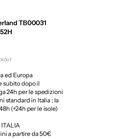
berland TB00031
552H
CKOUT
ia
ed
Europa
 subito dopo il
 24h per le spedizioni
 standard in Italia ; la
48h (+24h per le isole)
 ITALIA
dini a partire da 50€