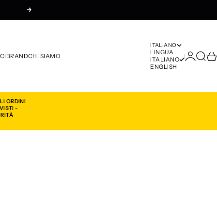
Successivo
ITALIANO
LINGUA
Accedi
Cerca
Car
CI
BRAND
CHI SIAMO
ITALIANO
ENGLISH
LI ORDINI
ISTI -
ORITÀ